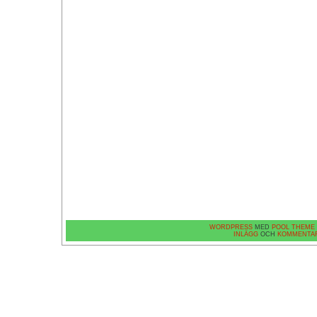
WORDPRESS
MED
POOL THEME
INLÄGG
OCH
KOMMENTA