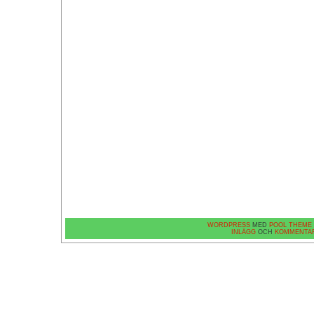
WORDPRESS
MED
POOL THEME
INLÄGG
OCH
KOMMENTA