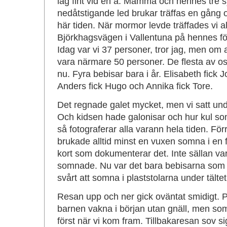
låg fint vid en å. Mamma och hennes tre s
nedåtstigande led brukar träffas en gång o
här tiden. När mormor levde träffades vi 
Björkhagsvägen i Vallentuna på hennes fö
Idag var vi 37 personer, tror jag, men om 
vara närmare 50 personer. De flesta av os
nu. Fyra bebisar bara i år. Elisabeth fick J
Anders fick Hugo och Annika fick Tore.
Det regnade galet mycket, men vi satt under
Och kidsen hade galonisar och hur kul som 
så fotograferar alla varann hela tiden. För
brukade alltid minst en vuxen somna i en f
kort som dokumenterar det. Inte sällan v
somnade. Nu var det bara bebisarna som 
svårt att somna i plaststolarna under tältet
Resan upp och ner gick oväntat smidigt.
barnen vakna i början utan gnäll, men s
först när vi kom fram. Tillbakaresan sov 