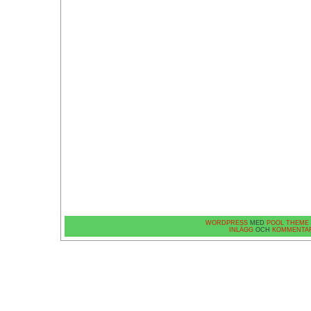
WORDPRESS
MED
POOL THEME
INLÄGG
OCH
KOMMENTA