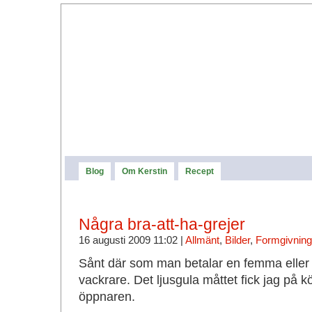
Blog
Om Kerstin
Recept
Några bra-att-ha-grejer
16 augusti 2009 11:02 |
Allmänt
,
Bilder
,
Formgivning 
Sånt där som man betalar en femma eller 
vackrare. Det ljusgula måttet fick jag på k
öppnaren.