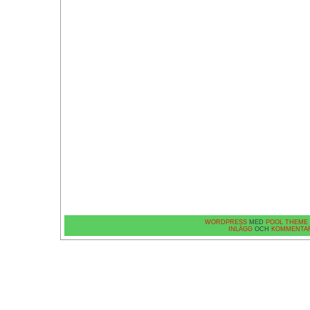
WORDPRESS
MED
POOL THEME
INLÄGG
OCH
KOMMENTA