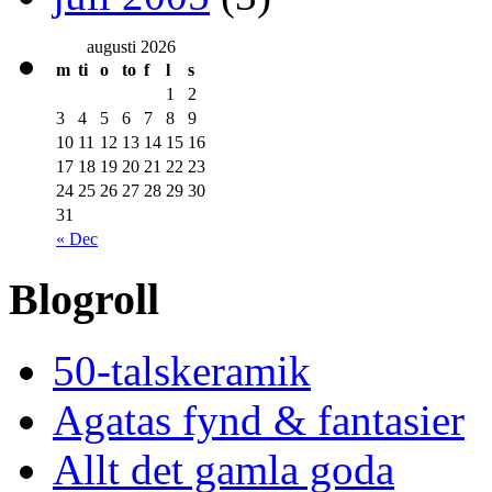
augusti 2026
m
ti
o
to
f
l
s
1
2
3
4
5
6
7
8
9
10
11
12
13
14
15
16
17
18
19
20
21
22
23
24
25
26
27
28
29
30
31
« Dec
Blogroll
50-talskeramik
Agatas fynd & fantasier
Allt det gamla goda