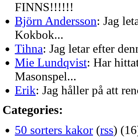
FINNS!!!!!!
Björn Andersson
: Jag le
Kokbok...
Tihna
: Jag letar efter de
Mie Lundqvist
: Har hitt
Masonspel...
Erik
: Jag håller på att re
Categories:
50 sorters kakor
(
rss
) (16