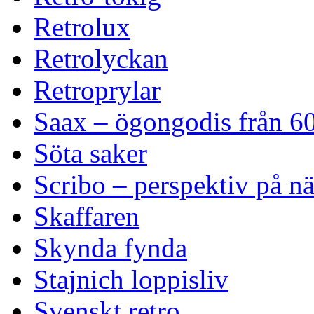
Retrolux
Retrolyckan
Retroprylar
Saax – ögongodis från 60
Söta saker
Scribo – perspektiv på n
Skaffaren
Skynda fynda
Stajnich loppisliv
Svenskt retro