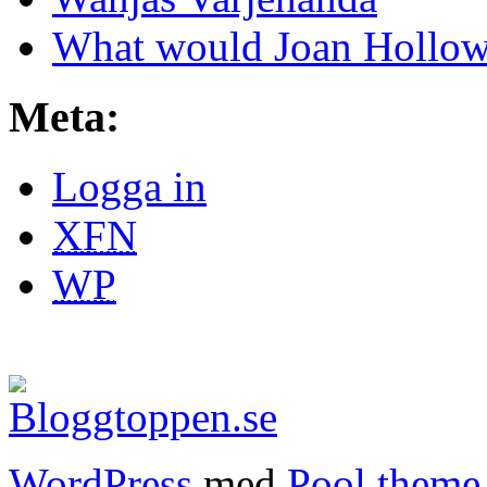
What would Joan Hollow
Meta:
Logga in
XFN
WP
WordPress
med
Pool theme