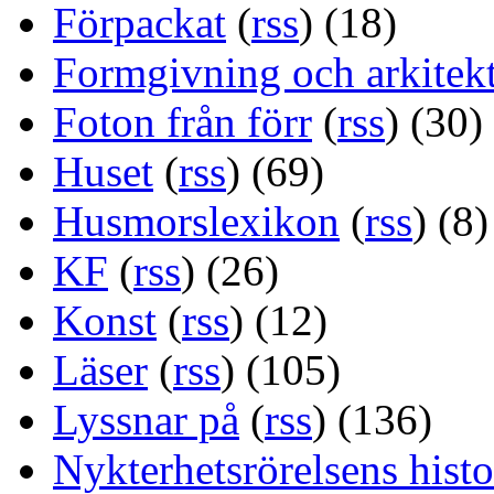
Förpackat
(
rss
) (18)
Formgivning och arkitek
Foton från förr
(
rss
) (30)
Huset
(
rss
) (69)
Husmorslexikon
(
rss
) (8)
KF
(
rss
) (26)
Konst
(
rss
) (12)
Läser
(
rss
) (105)
Lyssnar på
(
rss
) (136)
Nykterhetsrörelsens histo