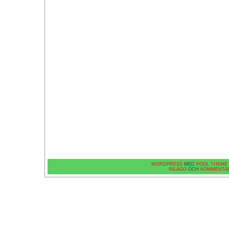
WORDPRESS
MED
POOL THEME
INLÄGG
OCH
KOMMENTA