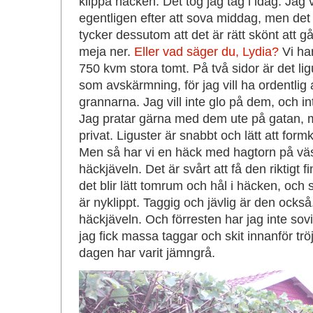
klippa häcken. Det tog jag tag i idag. Jag v
egentligen efter att sova middag, men det m
tycker dessutom att det är rätt skönt att 
meja ner.
Eller vad säger du, Lydia?
Vi har
750 kvm stora tomt. På två sidor är det lig
som avskärmning, för jag vill ha ordentli
grannarna. Jag vill inte glo på dem, och in
Jag pratar gärna med dem ute på gatan, 
privat. Liguster är snabbt och lätt att formk
Men så har vi en häck med hagtorn på väst
häckjäveln. Det är svårt att få den riktigt f
det blir lätt tomrum och hål i häcken, och 
är nyklippt. Taggig och jävlig är den också
häckjäveln. Och förresten har jag inte sov
jag fick massa taggar och skit innanför tr
dagen har varit jämngrå.