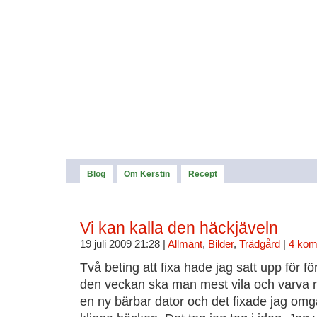
Blog
Om Kerstin
Recept
Vi kan kalla den häckjäveln
19 juli 2009 21:28 |
Allmänt
,
Bilder
,
Trädgård
|
4 kom
Två beting att fixa hade jag satt upp för f
den veckan ska man mest vila och varva n
en ny bärbar dator och det fixade jag omg