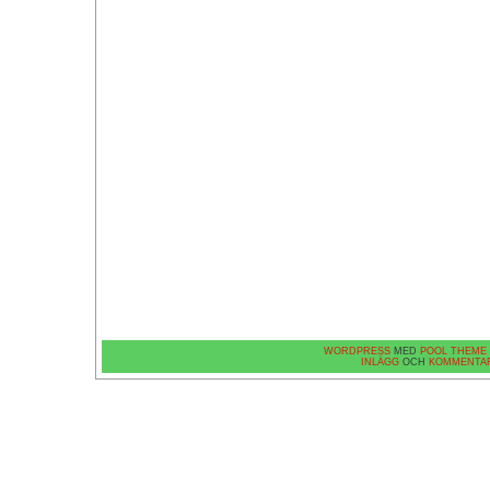
WORDPRESS
MED
POOL THEME
INLÄGG
OCH
KOMMENTA