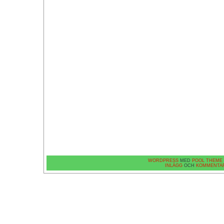
WORDPRESS
MED
POOL THEME
INLÄGG
OCH
KOMMENTA