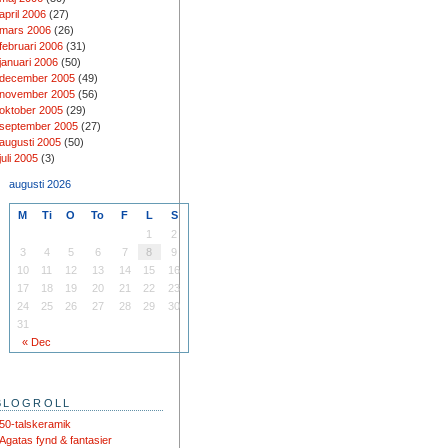
april 2006
(27)
mars 2006
(26)
februari 2006
(31)
januari 2006
(50)
december 2005
(49)
november 2005
(56)
oktober 2005
(29)
september 2005
(27)
augusti 2005
(50)
juli 2005
(3)
augusti 2026
M
Ti
O
To
F
L
S
1
2
3
4
5
6
7
8
9
10
11
12
13
14
15
16
17
18
19
20
21
22
23
24
25
26
27
28
29
30
31
« Dec
BLOGROLL
50-talskeramik
Agatas fynd & fantasier