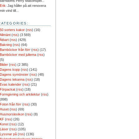
barndoms Perry Masonspel...
Erik
: Jag håller på att renovera
min vind till...
CATEGORIES:
50 sorters kakor
(
rss
) (16)
Allmänt
(
rss
) (3 569)
Ätbart
(
rss
) (429)
Bakning
(
rss
) (64)
Barnböcker från förr
(
rss
) (17)
Barnböcker med jultema
(
rss
)
(5)
Bilder
(
rss
) (2 385)
Dagens kopp
(
rss
) (141)
Dagens symönster
(
rss
) (48)
Dagens tekanna
(
rss
) (18)
Evas kalender
(
rss
) (21)
Förpackat
(
rss
) (18)
Formgivning och arkitektur
(
rss
)
(898)
Foton från förr
(
rss
) (30)
Huset
(
rss
) (69)
Husmorslexikon
(
rss
) (8)
KF
(
rss
) (26)
Konst
(
rss
) (12)
Läser
(
rss
) (105)
Lyssnar på
(
rss
) (136)