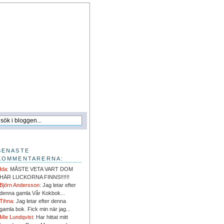
SENASTE
KOMMENTARERNA:
Ida
: MÅSTE VETA VART DOM
HÄR LUCKORNA FINNS!!!!!!
Björn Andersson
: Jag letar efter
denna gamla Vår Kokbok...
Tihna
: Jag letar efter denna
gamla bok. Fick min när jag...
Mie Lundqvist
: Har hittat mitt