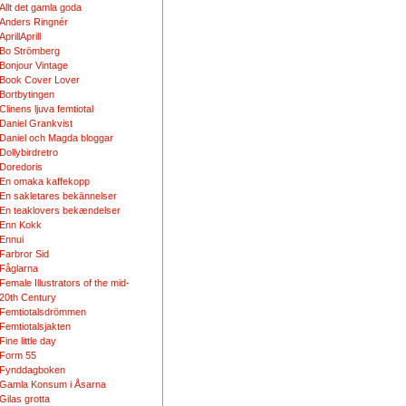
Allt det gamla goda
Anders Ringnér
AprillAprill
Bo Strömberg
Bonjour Vintage
Book Cover Lover
Bortbytingen
Clinens ljuva femtiotal
Daniel Grankvist
Daniel och Magda bloggar
Dollybirdretro
Doredoris
En omaka kaffekopp
En sakletares bekännelser
En teaklovers bekændelser
Enn Kokk
Ennui
Farbror Sid
Fåglarna
Female Illustrators of the mid-
20th Century
Femtiotalsdrömmen
Femtiotalsjakten
Fine little day
Form 55
Fynddagboken
Gamla Konsum i Åsarna
Gilas grotta