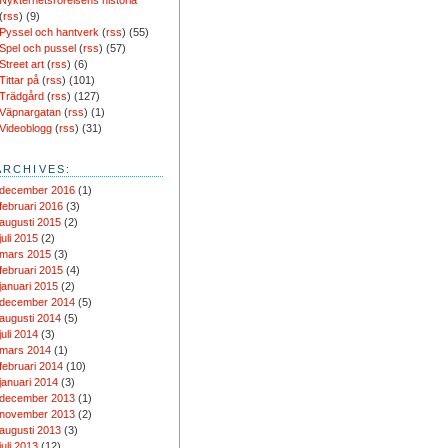
Nykterhetsrörelsens historia
(
rss
) (9)
Pyssel och hantverk
(
rss
) (55)
Spel och pussel
(
rss
) (57)
Street art
(
rss
) (6)
Tittar på
(
rss
) (101)
Trädgård
(
rss
) (127)
Väpnargatan
(
rss
) (1)
Videoblogg
(
rss
) (31)
ARCHIVES:
december 2016
(1)
februari 2016
(3)
augusti 2015
(2)
juli 2015
(2)
mars 2015
(3)
februari 2015
(4)
januari 2015
(2)
december 2014
(5)
augusti 2014
(5)
juli 2014
(3)
mars 2014
(1)
februari 2014
(10)
januari 2014
(3)
december 2013
(1)
november 2013
(2)
augusti 2013
(3)
juli 2013
(12)