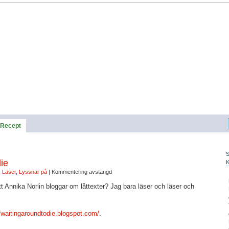
Recept
ie
,
Läser
,
Lyssnar på
|
Kommentering avstängd
tt Annika Norlin bloggar om låttexter? Jag bara läser och läser och
//waitingaroundtodie.blogspot.com/
.