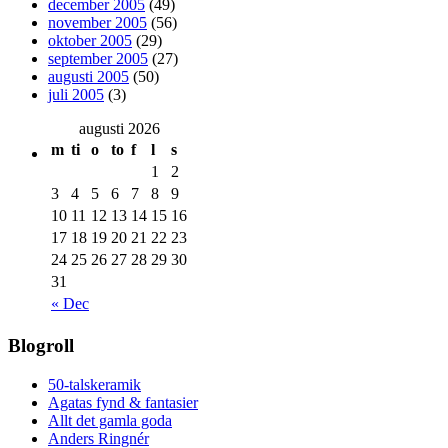
december 2005
(49)
november 2005
(56)
oktober 2005
(29)
september 2005
(27)
augusti 2005
(50)
juli 2005
(3)
augusti 2026
m
ti
o
to
f
l
s
1
2
3
4
5
6
7
8
9
10
11
12
13
14
15
16
17
18
19
20
21
22
23
24
25
26
27
28
29
30
31
« Dec
Blogroll
50-talskeramik
Agatas fynd & fantasier
Allt det gamla goda
Anders Ringnér