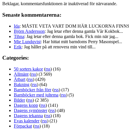
Beklagar, kommentarsfunktionen är inaktiverad för närvarande.
Senaste kommentarerna:
Ida
: MÅSTE VETA VART DOM HÄR LUCKORNA FINNS!!
Björn Andersson
: Jag letar efter denna gamla Vår Kokbok...
Tihna
: Jag letar efter denna gamla bok. Fick min när jag...
Mie Lundqvist
: Har hittat mitt barndoms Perry Masonspel...
Erik
: Jag håller på att renovera min vind till...
Categories:
50 sorters kakor
(
rss
) (16)
Allmänt
(
rss
) (3 569)
Ätbart
(
rss
) (429)
Bakning
(
rss
) (64)
Barnböcker från förr
(
rss
) (17)
Barnböcker med jultema
(
rss
) (5)
Bilder
(
rss
) (2 385)
Dagens kopp
(
rss
) (141)
Dagens symönster
(
rss
) (48)
Dagens tekanna
(
rss
) (18)
Evas kalender
(
rss
) (21)
Förpackat
(
rss
) (18)