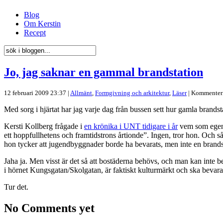
Blog
Om Kerstin
Recept
Jo, jag saknar en gammal brandstation
12 februari 2009 23:37 |
Allmänt
,
Formgivning och arkitektur
,
Läser
|
Kommenteri
Med sorg i hjärtat har jag varje dag från bussen sett hur gamla brand
Kersti Kollberg frågade i
en krönika i UNT tidigare i år
vem som egentl
ett hoppfullhetens och framtidstrons årtionde”. Ingen, tror hon. Och så
hon tycker att jugendbyggnader borde ha bevarats, men inte en brandst
Jaha ja. Men visst är det så att bostäderna behövs, och man kan inte b
i hörnet Kungsgatan/Skolgatan, är faktiskt kulturmärkt och ska bevar
Tur det.
No Comments yet