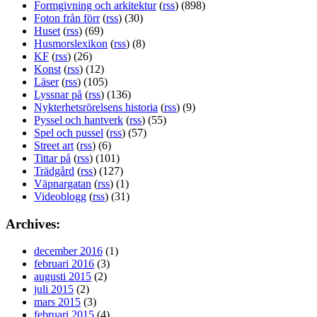
Formgivning och arkitektur
(
rss
) (898)
Foton från förr
(
rss
) (30)
Huset
(
rss
) (69)
Husmorslexikon
(
rss
) (8)
KF
(
rss
) (26)
Konst
(
rss
) (12)
Läser
(
rss
) (105)
Lyssnar på
(
rss
) (136)
Nykterhetsrörelsens historia
(
rss
) (9)
Pyssel och hantverk
(
rss
) (55)
Spel och pussel
(
rss
) (57)
Street art
(
rss
) (6)
Tittar på
(
rss
) (101)
Trädgård
(
rss
) (127)
Väpnargatan
(
rss
) (1)
Videoblogg
(
rss
) (31)
Archives:
december 2016
(1)
februari 2016
(3)
augusti 2015
(2)
juli 2015
(2)
mars 2015
(3)
februari 2015
(4)