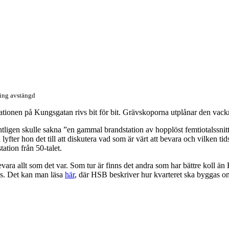
ng avstängd
stationen på Kungsgatan rivs bit för bit. Grävskoporna utplånar den va
igen skulle sakna ”en gammal brandstation av hopplöst femtiotalssnitt?
 lyfter hon det till att diskutera vad som är värt att bevara och vilken t
ation från 50-talet.
evara allt som det var. Som tur är finns det andra som har bättre koll än
as. Det kan man läsa
här
, där HSB beskriver hur kvarteret ska byggas om