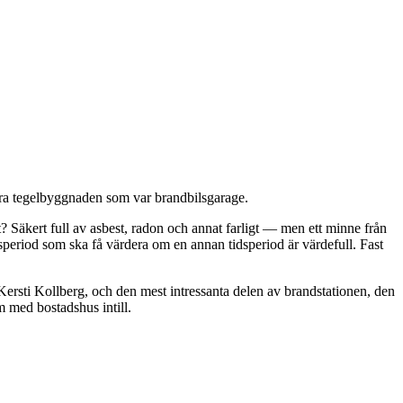
ckra tegelbyggnaden som var brandbilsgarage.
 Säkert full av asbest, radon och annat farligt — men ett minne från
idsperiod som ska få värdera om en annan tidsperiod är värdefull. Fast
 Kersti Kollberg, och den mest intressanta delen av brandstationen, den
 med bostadshus intill.