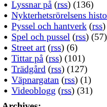
Lyssnar på
(
rss
) (136)
Nykterhetsrörelsens histo
Pyssel och hantverk
(
rss
)
Spel och pussel
(
rss
) (57)
Street art
(
rss
) (6)
Tittar på
(
rss
) (101)
Trädgård
(
rss
) (127)
Väpnargatan
(
rss
) (1)
Videoblogg
(
rss
) (31)
Archives: