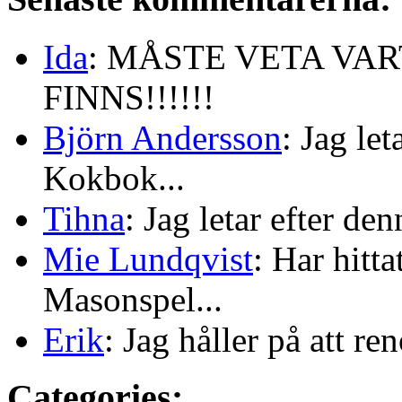
Ida
: MÅSTE VETA VA
FINNS!!!!!!
Björn Andersson
: Jag le
Kokbok...
Tihna
: Jag letar efter de
Mie Lundqvist
: Har hitt
Masonspel...
Erik
: Jag håller på att re
Categories: