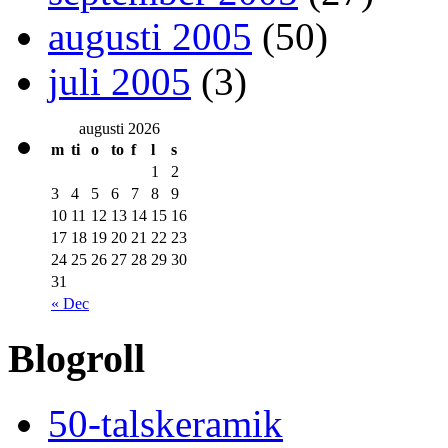
augusti 2005
(50)
juli 2005
(3)
augusti 2026
m
ti
o
to
f
l
s
1
2
3
4
5
6
7
8
9
10
11
12
13
14
15
16
17
18
19
20
21
22
23
24
25
26
27
28
29
30
31
« Dec
Blogroll
50-talskeramik