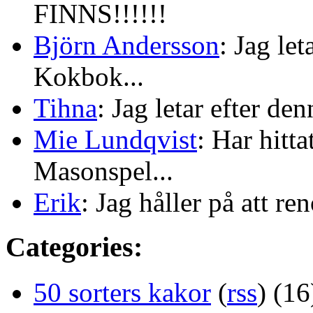
FINNS!!!!!!
Björn Andersson
: Jag le
Kokbok...
Tihna
: Jag letar efter de
Mie Lundqvist
: Har hitt
Masonspel...
Erik
: Jag håller på att re
Categories:
50 sorters kakor
(
rss
) (16