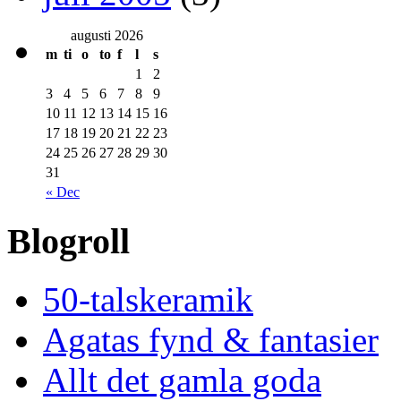
augusti 2026
m
ti
o
to
f
l
s
1
2
3
4
5
6
7
8
9
10
11
12
13
14
15
16
17
18
19
20
21
22
23
24
25
26
27
28
29
30
31
« Dec
Blogroll
50-talskeramik
Agatas fynd & fantasier
Allt det gamla goda