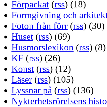
Förpackat
(
rss
) (18)
Formgivning och arkitek
Foton från förr
(
rss
) (30)
Huset
(
rss
) (69)
Husmorslexikon
(
rss
) (8)
KF
(
rss
) (26)
Konst
(
rss
) (12)
Läser
(
rss
) (105)
Lyssnar på
(
rss
) (136)
Nykterhetsrörelsens histo