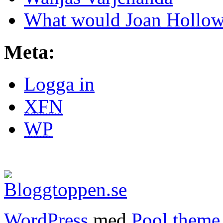
What would Joan Hollow
Meta:
Logga in
XFN
WP
WordPress
med
Pool theme