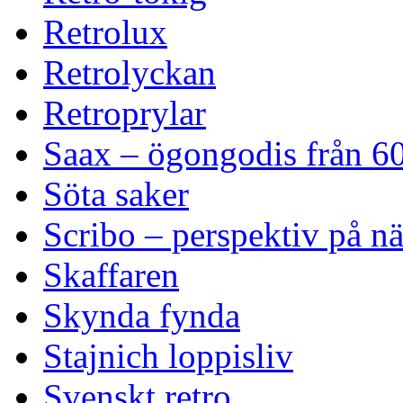
Retrolux
Retrolyckan
Retroprylar
Saax – ögongodis från 60
Söta saker
Scribo – perspektiv på n
Skaffaren
Skynda fynda
Stajnich loppisliv
Svenskt retro