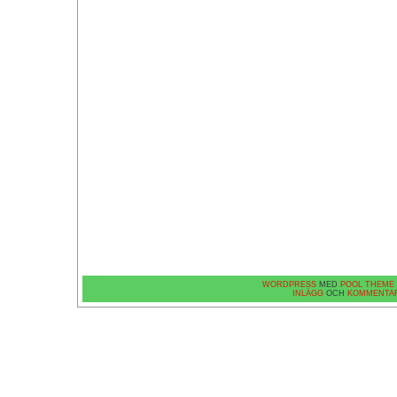
WORDPRESS
MED
POOL THEME
INLÄGG
OCH
KOMMENTA