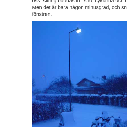
oss. Allting bäddas in i snö, cyklarna och
Men det är bara någon minusgrad, och snön
fönstren.