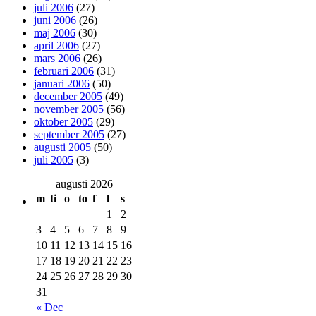
juli 2006
(27)
juni 2006
(26)
maj 2006
(30)
april 2006
(27)
mars 2006
(26)
februari 2006
(31)
januari 2006
(50)
december 2005
(49)
november 2005
(56)
oktober 2005
(29)
september 2005
(27)
augusti 2005
(50)
juli 2005
(3)
augusti 2026
m
ti
o
to
f
l
s
1
2
3
4
5
6
7
8
9
10
11
12
13
14
15
16
17
18
19
20
21
22
23
24
25
26
27
28
29
30
31
« Dec