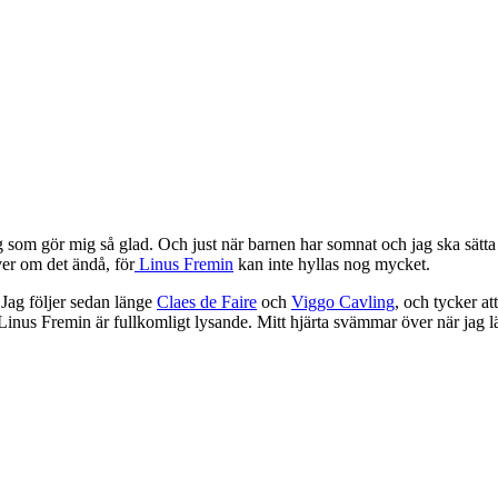
ogg som gör mig så glad. Och just när barnen har somnat och jag ska sätta
ver om det ändå, för
Linus Fremin
kan inte hyllas nog mycket.
Jag följer sedan länge
Claes de Faire
och
Viggo Cavling
, och tycker a
us Fremin är fullkomligt lysande. Mitt hjärta svämmar över när jag läse