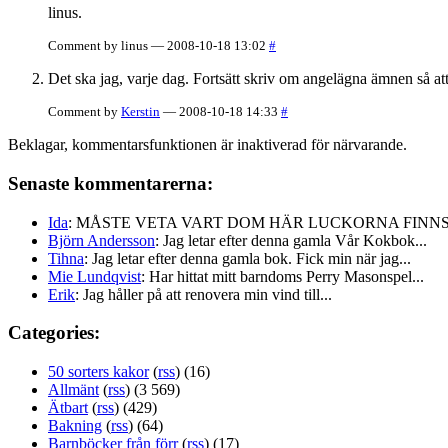
linus.
Comment by linus — 2008-10-18 13:02
#
Det ska jag, varje dag. Fortsätt skriv om angelägna ämnen så att d
Comment by
Kerstin
— 2008-10-18 14:33
#
Beklagar, kommentarsfunktionen är inaktiverad för närvarande.
Senaste kommentarerna:
Ida
: MÅSTE VETA VART DOM HÄR LUCKORNA FINNS!!
Björn Andersson
: Jag letar efter denna gamla Vår Kokbok...
Tihna
: Jag letar efter denna gamla bok. Fick min när jag...
Mie Lundqvist
: Har hittat mitt barndoms Perry Masonspel...
Erik
: Jag håller på att renovera min vind till...
Categories:
50 sorters kakor
(
rss
) (16)
Allmänt
(
rss
) (3 569)
Ätbart
(
rss
) (429)
Bakning
(
rss
) (64)
Barnböcker från förr
(
rss
) (17)