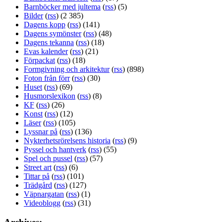
Barnböcker med jultema
(
rss
) (5)
Bilder
(
rss
) (2 385)
Dagens kopp
(
rss
) (141)
Dagens symönster
(
rss
) (48)
Dagens tekanna
(
rss
) (18)
Evas kalender
(
rss
) (21)
Förpackat
(
rss
) (18)
Formgivning och arkitektur
(
rss
) (898)
Foton från förr
(
rss
) (30)
Huset
(
rss
) (69)
Husmorslexikon
(
rss
) (8)
KF
(
rss
) (26)
Konst
(
rss
) (12)
Läser
(
rss
) (105)
Lyssnar på
(
rss
) (136)
Nykterhetsrörelsens historia
(
rss
) (9)
Pyssel och hantverk
(
rss
) (55)
Spel och pussel
(
rss
) (57)
Street art
(
rss
) (6)
Tittar på
(
rss
) (101)
Trädgård
(
rss
) (127)
Väpnargatan
(
rss
) (1)
Videoblogg
(
rss
) (31)