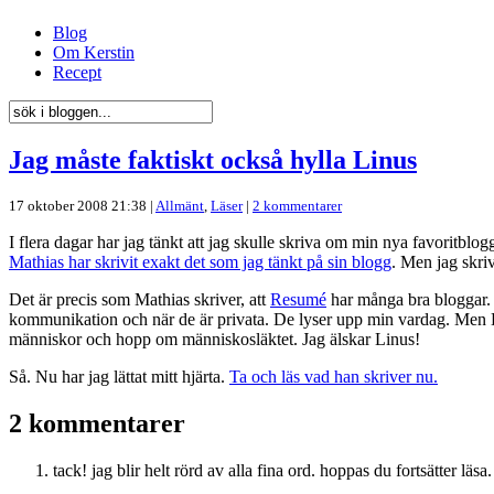
Blog
Om Kerstin
Recept
Jag måste faktiskt också hylla Linus
17 oktober 2008 21:38 |
Allmänt
,
Läser
|
2 kommentarer
I flera dagar har jag tänkt att jag skulle skriva om min nya favoritbl
Mathias har skrivit exakt det som jag tänkt på sin blogg
. Men jag skri
Det är precis som Mathias skriver, att
Resumé
har många bra bloggar. 
kommunikation och när de är privata. De lyser upp min vardag. Men Lin
människor och hopp om människosläktet. Jag älskar Linus!
Så. Nu har jag lättat mitt hjärta.
Ta och läs vad han skriver nu.
2 kommentarer
tack! jag blir helt rörd av alla fina ord. hoppas du fortsätter läsa.