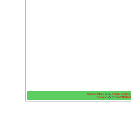
WORDPRESS
MED
POOL THEME
INLÄGG
OCH
KOMMENTA