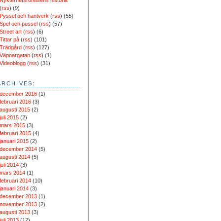
Nykterhetsrörelsens historia
(
rss
) (9)
Pyssel och hantverk
(
rss
) (55)
Spel och pussel
(
rss
) (57)
Street art
(
rss
) (6)
Tittar på
(
rss
) (101)
Trädgård
(
rss
) (127)
Väpnargatan
(
rss
) (1)
Videoblogg
(
rss
) (31)
ARCHIVES:
december 2016
(1)
februari 2016
(3)
augusti 2015
(2)
juli 2015
(2)
mars 2015
(3)
februari 2015
(4)
januari 2015
(2)
december 2014
(5)
augusti 2014
(5)
juli 2014
(3)
mars 2014
(1)
februari 2014
(10)
januari 2014
(3)
december 2013
(1)
november 2013
(2)
augusti 2013
(3)
juli 2013
(12)