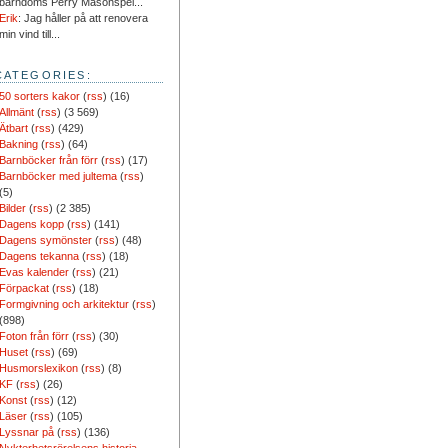
barndoms Perry Masonspel...
Erik
: Jag håller på att renovera
min vind till...
CATEGORIES:
50 sorters kakor
(
rss
) (16)
Allmänt
(
rss
) (3 569)
Ätbart
(
rss
) (429)
Bakning
(
rss
) (64)
Barnböcker från förr
(
rss
) (17)
Barnböcker med jultema
(
rss
)
(5)
Bilder
(
rss
) (2 385)
Dagens kopp
(
rss
) (141)
Dagens symönster
(
rss
) (48)
Dagens tekanna
(
rss
) (18)
Evas kalender
(
rss
) (21)
Förpackat
(
rss
) (18)
Formgivning och arkitektur
(
rss
)
(898)
Foton från förr
(
rss
) (30)
Huset
(
rss
) (69)
Husmorslexikon
(
rss
) (8)
KF
(
rss
) (26)
Konst
(
rss
) (12)
Läser
(
rss
) (105)
Lyssnar på
(
rss
) (136)