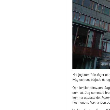
När jag kom från tåget och
iväg och det började ösre
Och kvällen försvann. Jag 
somnat. Jag somnade bredv
komma uttassande.
Mamma
hos honom. Vakna igen och 