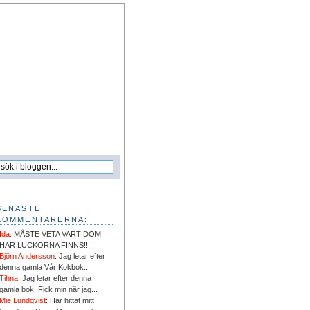
SENASTE
KOMMENTARERNA:
Ida
: MÅSTE VETA VART DOM
HÄR LUCKORNA FINNS!!!!!!
Björn Andersson
: Jag letar efter
denna gamla Vår Kokbok...
Tihna
: Jag letar efter denna
gamla bok. Fick min när jag...
Mie Lundqvist
: Har hittat mitt