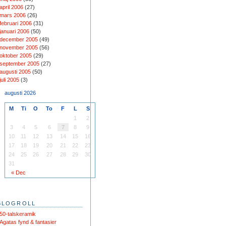
april 2006
(27)
mars 2006
(26)
februari 2006
(31)
januari 2006
(50)
december 2005
(49)
november 2005
(56)
oktober 2005
(29)
september 2005
(27)
augusti 2005
(50)
juli 2005
(3)
augusti 2026
M
Ti
O
To
F
L
S
1
2
3
4
5
6
7
8
9
10
11
12
13
14
15
16
17
18
19
20
21
22
23
24
25
26
27
28
29
30
31
« Dec
BLOGROLL
50-talskeramik
Agatas fynd & fantasier