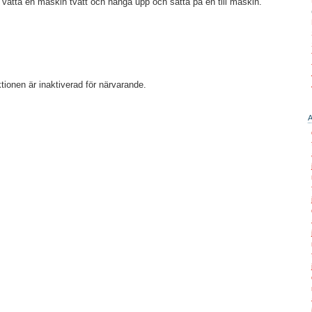
vätta en maskin tvätt och hänga upp och sätta på en till maskin.
ionen är inaktiverad för närvarande.