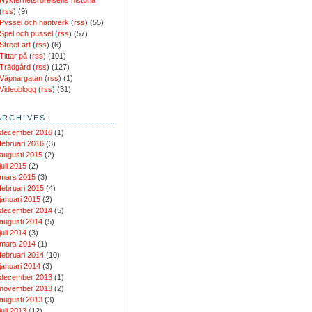
Nykterhetsrörelsens historia
(
rss
) (9)
Pyssel och hantverk
(
rss
) (55)
Spel och pussel
(
rss
) (57)
Street art
(
rss
) (6)
Tittar på
(
rss
) (101)
Trädgård
(
rss
) (127)
Väpnargatan
(
rss
) (1)
Videoblogg
(
rss
) (31)
ARCHIVES:
december 2016
(1)
februari 2016
(3)
augusti 2015
(2)
juli 2015
(2)
mars 2015
(3)
februari 2015
(4)
januari 2015
(2)
december 2014
(5)
augusti 2014
(5)
juli 2014
(3)
mars 2014
(1)
februari 2014
(10)
januari 2014
(3)
december 2013
(1)
november 2013
(2)
augusti 2013
(3)
juli 2013
(12)