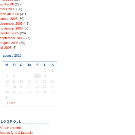
april 2006
(27)
mars 2006
(26)
februari 2006
(31)
januari 2006
(50)
december 2005
(49)
november 2005
(56)
oktober 2005
(29)
september 2005
(27)
augusti 2005
(50)
juli 2005
(3)
augusti 2026
M
Ti
O
To
F
L
S
1
2
3
4
5
6
7
8
9
10
11
12
13
14
15
16
17
18
19
20
21
22
23
24
25
26
27
28
29
30
31
« Dec
BLOGROLL
50-talskeramik
Agatas fynd & fantasier