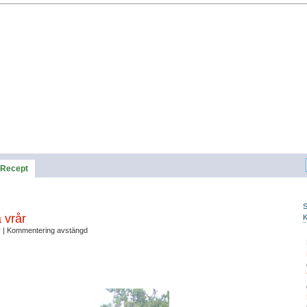
Recept
 vrår
r
|
Kommentering avstängd