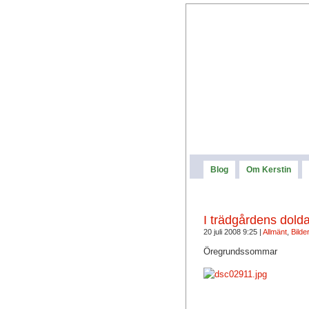
Blog
Om Kerstin
I trädgårdens dolda
20 juli 2008 9:25 |
Allmänt
,
Bilde
Öregrundssommar