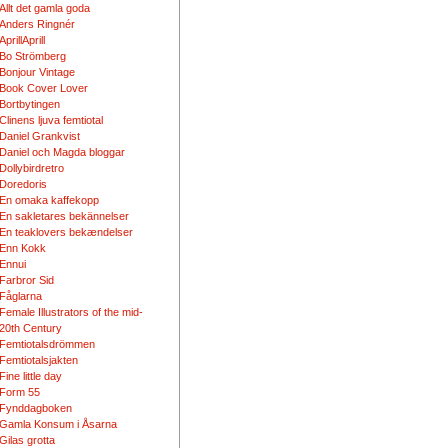
Allt det gamla goda
Anders Ringnér
AprillAprill
Bo Strömberg
Bonjour Vintage
Book Cover Lover
Bortbytingen
Clinens ljuva femtiotal
Daniel Grankvist
Daniel och Magda bloggar
Dollybirdretro
Doredoris
En omaka kaffekopp
En sakletares bekännelser
En teaklovers bekændelser
Enn Kokk
Ennui
Farbror Sid
Fåglarna
Female Illustrators of the mid-
20th Century
Femtiotalsdrömmen
Femtiotalsjakten
Fine little day
Form 55
Fynddagboken
Gamla Konsum i Åsarna
Gilas grotta