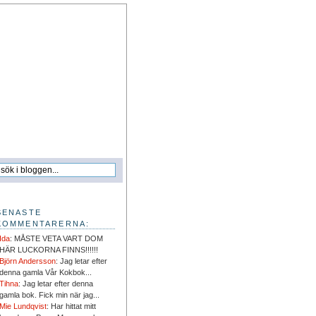
SENASTE
KOMMENTARERNA:
Ida
: MÅSTE VETA VART DOM
HÄR LUCKORNA FINNS!!!!!!
Björn Andersson
: Jag letar efter
denna gamla Vår Kokbok...
Tihna
: Jag letar efter denna
gamla bok. Fick min när jag...
Mie Lundqvist
: Har hittat mitt