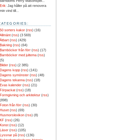
barndoms Perry Masonspel...
Erik
: Jag håller på att renovera
min vind till...
CATEGORIES:
50 sorters kakor
(
rss
) (16)
Allmänt
(
rss
) (3 569)
Ätbart
(
rss
) (429)
Bakning
(
rss
) (64)
Barnböcker från förr
(
rss
) (17)
Barnböcker med jultema
(
rss
)
(5)
Bilder
(
rss
) (2 385)
Dagens kopp
(
rss
) (141)
Dagens symönster
(
rss
) (48)
Dagens tekanna
(
rss
) (18)
Evas kalender
(
rss
) (21)
Förpackat
(
rss
) (18)
Formgivning och arkitektur
(
rss
)
(898)
Foton från förr
(
rss
) (30)
Huset
(
rss
) (69)
Husmorslexikon
(
rss
) (8)
KF
(
rss
) (26)
Konst
(
rss
) (12)
Läser
(
rss
) (105)
Lyssnar på
(
rss
) (136)