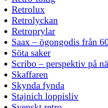
Retrolux
Retrolyckan
Retroprylar
Saax – ögongodis från 60
Söta saker
Scribo – perspektiv på n
Skaffaren
Skynda fynda
Stajnich loppisliv
Svenskt retro