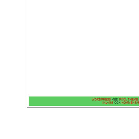
WORDPRESS
MED
POOL THEME
INLÄGG
OCH
KOMMENTA