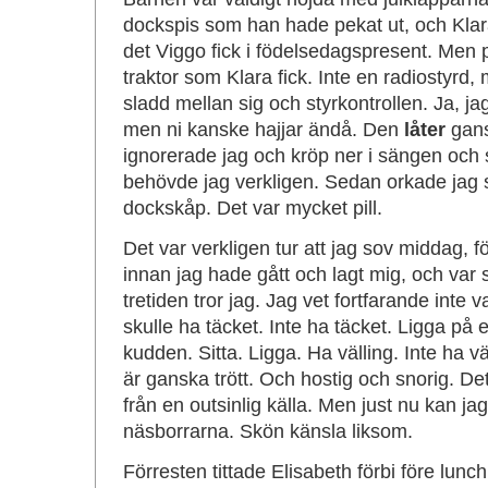
dockspis som han hade pekat ut, och Klar
det Viggo fick i födelsedagspresent. Men 
traktor som Klara fick. Inte en radiostyrd
sladd mellan sig och styrkontrollen. Ja, jag
men ni kanske hajjar ändå. Den
låter
gans
ignorerade jag och kröp ner i sängen och
behövde jag verkligen. Sedan orkade jag 
dockskåp. Det var mycket pill.
Det var verkligen tur att jag sov middag, f
innan jag hade gått och lagt mig, och var s
tretiden tror jag. Jag vet fortfarande inte v
skulle ha täcket. Inte ha täcket. Ligga på
kudden. Sitta. Ligga. Ha välling. Inte ha väl
är ganska trött. Och hostig och snorig. D
från en outsinlig källa. Men just nu kan 
näsborrarna. Skön känsla liksom.
Förresten tittade Elisabeth förbi före lunch