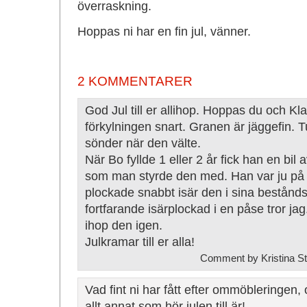
överraskning.
Hoppas ni har en fin jul, vänner.
2 KOMMENTARER
God Jul till er allihop. Hoppas du och Klar
förkylningen snart. Granen är jäggefin. Tu
sönder när den välte.
När Bo fyllde 1 eller 2 år fick han en bil
som man styrde den med. Han var ju på to
plockade snabbt isär den i sina bestånds
fortfarande isärplockad i en påse tror jag.
ihop den igen.
Julkramar till er alla!
Comment by Kristina S
Vad fint ni har fått efter ommöbleringen,
allt annat som hör julen till är!