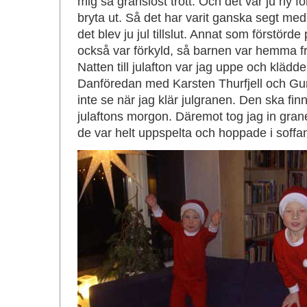
mig så gränslöst trött. Och det var ju ny fö
bryta ut. Så det har varit ganska segt me
det blev ju jul tillslut. Annat som förstörde
också var förkyld, så barnen var hemma f
Natten till julafton var jag uppe och kläd
Danföredan med Karsten Thurfjell och Gun
inte se när jag klär julgranen. Den ska fi
julaftons morgon. Däremot tog jag in gra
de var helt uppspelta och hoppade i soffa