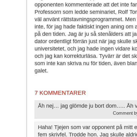
opponenten kommenterade att det inte fann
Professorn som ledde seminariet, Rolf Tor
väl använt rättstavningsprogrammet. Men g
inte, för jag hade faktiskt ingen aning om 
på den tiden. Jag är ju så stenålders att 
dator ordentligt förrän just när jag skulle 
universitetet, och jag hade ingen vidare ko
och jag kan korrekturläsa. Tyvärr är de
som inte kan skriva nu för tiden, även bla
galet.
7 KOMMENTARER
Åh nej… jag glömde ju bort dom….. Åh v
Comment 
Haha! Tjejen som var opponent på mitt 
fem skrivfel. Trodde hon. Jag skulle aldrig