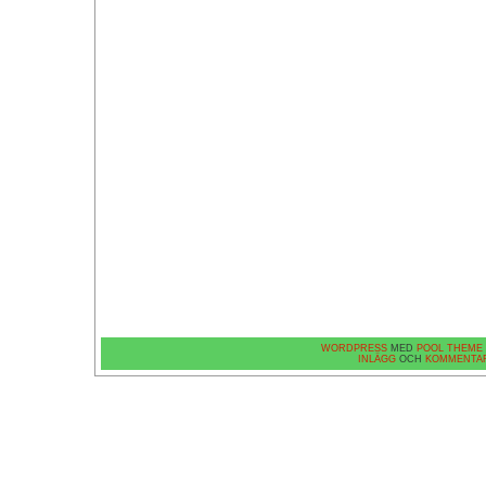
WORDPRESS
MED
POOL THEME
INLÄGG
OCH
KOMMENTA