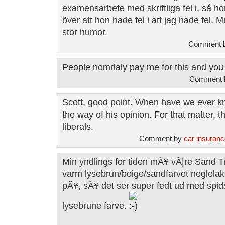
examensarbete med skriftliga fel i, så h
över att hon hade fel i att jag hade fel. 
stor humor.
Comment b
People nomrlaly pay me for this and you 
Comment 
Scott, good point. When have we ever know
the way of his opinion. For that matter, t
liberals.
Comment by
car insuranc
Min yndlings for tiden mÃ¥ vÃ¦re Sand Tr
varm lysebrun/beige/sandfarvet neglelak.
pÃ¥, sÃ¥ det ser super fedt ud med spid
lysebrune farve.