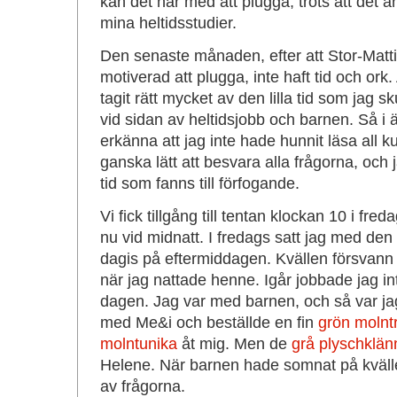
kan det här med att plugga, trots att det ä
mina heltidsstudier.
Den senaste månaden, efter att Stor-Matti 
motiverad att plugga, inte haft tid och ork.
tagit rätt mycket av den lilla tid som jag sku
vid sidan av heltidsjobb och barnen. Så i
erkänna att jag inte hade hunnit läsa all ku
ganska lätt att besvara alla frågorna, och j
tid som fanns till förfogande.
Vi fick tillgång till tentan klockan 10 i fre
nu vid midnatt. I fredags satt jag med den 
dagis på eftermiddagen. Kvällen försvann
när jag nattade henne. Igår jobbade jag i
dagen. Jag var med barnen, och så var jag 
med Me&i och beställde en fin
grön molnt
molntunika
åt mig. Men de
grå plyschklän
Helene. När barnen hade somnat på kväll
av frågorna.