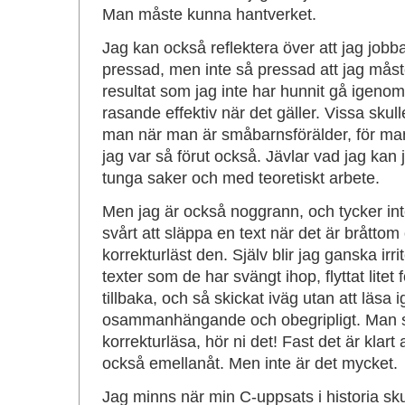
Man måste kunna hantverket.
Jag kan också reflektera över att jag jobb
pressad, men inte så pressad att jag måste
resultat som jag inte har hunnit gå igenom
rasande effektiv när det gäller. Vissa skull
man när man är småbarnsförälder, för man
jag var så förut också. Jävlar vad jag kan
tunga saker och med teoretiskt arbete.
Men jag är också noggrann, och tycker inte
svårt att släppa en text när det är bråttom
korrekturläst den. Själv blir jag ganska irr
texter som de har svängt ihop, flyttat litet
tillbaka, och så skickat iväg utan att läsa
osammanhängande och obegripligt. Man s
korrekturläsa, hör ni det! Fast det är klart 
också emellanåt. Men inte är det mycket.
Jag minns när min C-uppsats i historia sku