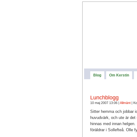
Blog
Om Kerstin
Lunchblogg
10 maj 2007 13:06 |
Allmänt
|
Ko
Sitter hemma och jobbar id
huvudvärk, och ute är det 
hinnas med innan helgen. N
föräldrar i Sollefteå. Olle 