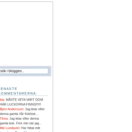
SENASTE
KOMMENTARERNA:
Ida
: MÅSTE VETA VART DOM
HÄR LUCKORNA FINNS!!!!!!
Björn Andersson
: Jag letar efter
denna gamla Vår Kokbok...
Tihna
: Jag letar efter denna
gamla bok. Fick min när jag...
Mie Lundqvist
: Har hittat mitt