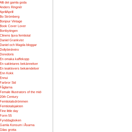
Allt det gamla goda
Anders Ringnér
AprillAprill
Bo Strömberg
Bonjour Vintage
Book Cover Lover
Bortbytingen
Clinens ljuva femtiotal
Daniel Grankvist
Daniel och Magda bloggar
Dollybirdretro
Doredoris
En omaka kaffekopp
En sakletares bekännelser
En teaklovers bekændelser
Enn Kokk
Ennui
Farbror Sid
Fåglarna
Female Illustrators of the mid-
20th Century
Femtiotalsdrömmen
Femtiotalsjakten
Fine little day
Form 55
Fynddagboken
Gamla Konsum i Åsarna
Gilas grotta