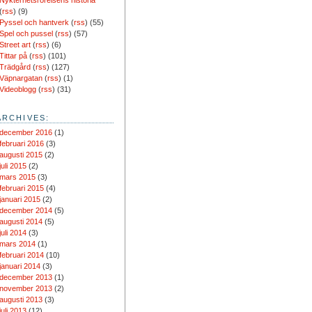
Nykterhetsrörelsens historia
(
rss
) (9)
Pyssel och hantverk
(
rss
) (55)
Spel och pussel
(
rss
) (57)
Street art
(
rss
) (6)
Tittar på
(
rss
) (101)
Trädgård
(
rss
) (127)
Väpnargatan
(
rss
) (1)
Videoblogg
(
rss
) (31)
ARCHIVES:
december 2016
(1)
februari 2016
(3)
augusti 2015
(2)
juli 2015
(2)
mars 2015
(3)
februari 2015
(4)
januari 2015
(2)
december 2014
(5)
augusti 2014
(5)
juli 2014
(3)
mars 2014
(1)
februari 2014
(10)
januari 2014
(3)
december 2013
(1)
november 2013
(2)
augusti 2013
(3)
juli 2013
(12)