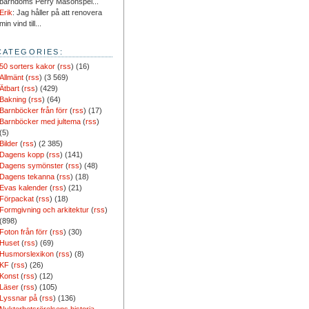
barndoms Perry Masonspel...
Erik
: Jag håller på att renovera
min vind till...
CATEGORIES:
50 sorters kakor
(
rss
) (16)
Allmänt
(
rss
) (3 569)
Ätbart
(
rss
) (429)
Bakning
(
rss
) (64)
Barnböcker från förr
(
rss
) (17)
Barnböcker med jultema
(
rss
)
(5)
Bilder
(
rss
) (2 385)
Dagens kopp
(
rss
) (141)
Dagens symönster
(
rss
) (48)
Dagens tekanna
(
rss
) (18)
Evas kalender
(
rss
) (21)
Förpackat
(
rss
) (18)
Formgivning och arkitektur
(
rss
)
(898)
Foton från förr
(
rss
) (30)
Huset
(
rss
) (69)
Husmorslexikon
(
rss
) (8)
KF
(
rss
) (26)
Konst
(
rss
) (12)
Läser
(
rss
) (105)
Lyssnar på
(
rss
) (136)