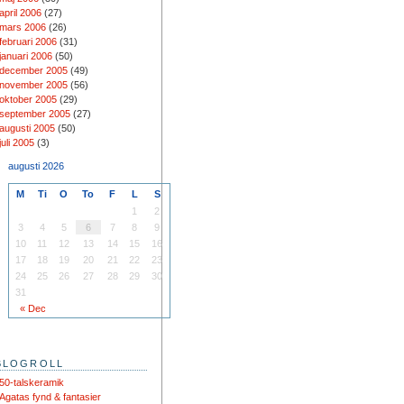
april 2006
(27)
mars 2006
(26)
februari 2006
(31)
januari 2006
(50)
december 2005
(49)
november 2005
(56)
oktober 2005
(29)
september 2005
(27)
augusti 2005
(50)
juli 2005
(3)
augusti 2026
M
Ti
O
To
F
L
S
1
2
3
4
5
6
7
8
9
10
11
12
13
14
15
16
17
18
19
20
21
22
23
24
25
26
27
28
29
30
31
« Dec
BLOGROLL
50-talskeramik
Agatas fynd & fantasier