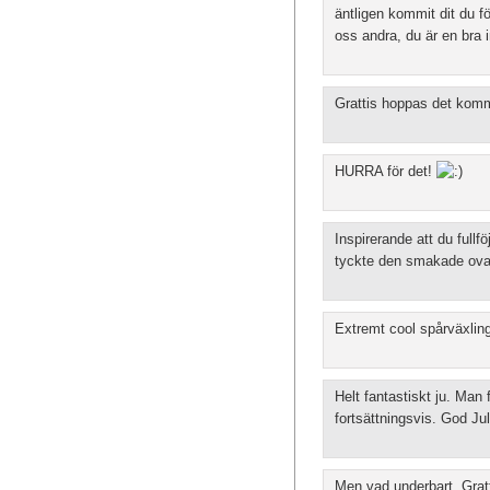
äntligen kommit dit du fö
oss andra, du är en bra i
Grattis hoppas det komm
HURRA för det!
Inspirerande att du full
tyckte den smakade ovan
Extremt cool spårväxling
Helt fantastiskt ju. Man f
fortsättningsvis. God Jul
Men vad underbart, Gratti