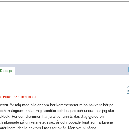
Recept
t
,
Bilder
|
22 kommentarer
etytt för mig med alla er som har kommenterat mina bakverk här på
 och instagram, kallat mig konditor och bagare och undrat när jag ska
kbok. För den drömmen har ju alltid funnits där. Jag gjorde en
h pluggade på universitetet i sex år och jobbade först som arkivarie
r inom ideella sektorn i massor av år. Men vet ni något