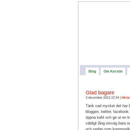
Blog
Om Kerstin
Glad bagare
3 december 2012 22:34 |
Allmän
Tänk vad mycket det har b
bloggen, twitter, facebook
öppna kafé och ge ut en ko
väldigt lång omväg bara oc
och sedan som kommunikatö