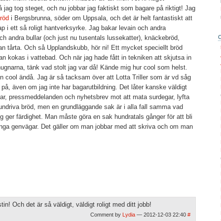
då jag tog steget, och nu jobbar jag faktiskt som bagare på riktigt! Jag
Bröd
i Bergsbrunna, söder om Uppsala, och det är helt fantastiskt att
ap i ett så roligt hantverksyrke. Jag bakar levain och andra
ch andra bullar (och just nu tusentals lussekatter), knäckebröd,
 tårta. Och så Upplandskubb, hör ni! Ett mycket speciellt bröd
an kokas i vattebad. Och när jag hade fått in tekniken att skjutsa in
ugnarna, tänk vad stolt jag var då! Kände mig hur cool som helst.
 cool ändå. Jag är så tacksam över att Lotta Triller som är vd såg
 på, även om jag inte har bagarutbildning. Det låter kanske väldigt
iklar, pressmeddelanden och nyhetsbrev mot att mata surdegar, lyfta
undriva bröd, men en grundläggande sak är i alla fall samma vad
ger färdighet. Man måste göra en sak hundratals gånger för att bli
s inga genvägar. Det gäller om man jobbar med att skriva och om man
in! Och det är så väldigt, väldigt roligt med ditt jobb!
Comment by
Lydia
— 2012-12-03 22:40
#