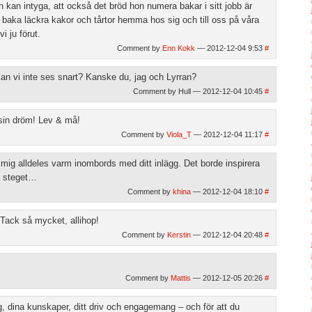
n kan intyga, att också det bröd hon numera bakar i sitt jobb är
e baka läckra kakor och tårtor hemma hos sig och till oss på våra
i ju förut.
Comment by
Enn Kokk
— 2012-12-04 9:53
#
an vi inte ses snart? Kanske du, jag och Lyrran?
Comment by Hull — 2012-12-04 10:45
#
 sin dröm! Lev & må!
Comment by
Viola_T
— 2012-12-04 11:17
#
e mig alldeles varm inombords med ditt inlägg. Det borde inspirera
a steget…
Comment by
khina
— 2012-12-04 18:10
#
Tack så mycket, allihop!
Comment by
Kerstin
— 2012-12-04 20:48
#
!
Comment by
Mattis
— 2012-12-05 20:26
#
ig, dina kunskaper, ditt driv och engagemang – och för att du