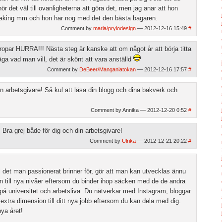
hör det väl till ovanligheterna att göra det, men jag anar att hon
baking mm och hon har nog med det den bästa bagaren.
Comment by
maria/prylodesign
— 2012-12-16 15:49
#
 ropar HURRA!!! Nästa steg är kanske att om något år att börja titta
ga vad man vill, det är skönt att vara anställd
Comment by
DeBeer/Manganiatokan
— 2012-12-16 17:57
#
 din arbetsgivare! Så kul att läsa din blogg och dina bakverk och
Comment by Annika — 2012-12-20 0:52
#
ra grej både för dig och din arbetsgivare!
Comment by
Ulrika
— 2012-12-21 20:22
#
ll det man passionerat brinner för, gör att man kan utvecklas ännu
 till nya nivåer eftersom du binder ihop säcken med de de andra
på universitet och arbetsliva. Du nätverkar med Instagram, bloggar
n extra dimension till ditt nya jobb eftersom du kan dela med dig.
ya året!