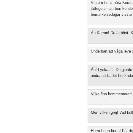
Vi som finns nära Kersti
jättegott – att hon kund
bemärkelsedagar visste v
Åh Kärran! Du är bäst. K
Underbart att våga leva
Åh! Lycka till! Du gjord
andra att ta det berömd
Vilka fina kommentarer! 
Men vilken grej! Vad kul
Hurra hurra hurra! För d