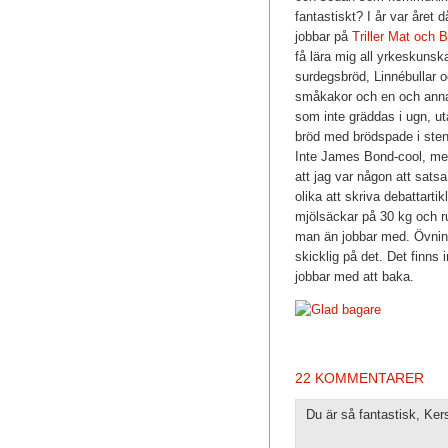
fantastiskt? I år var året 
jobbar på
Triller Mat och 
få lära mig all yrkeskunsk
surdegsbröd, Linnébullar o
småkakor och en och annan
som inte gräddas i ugn, ut
bröd med brödspade i sten
Inte James Bond-cool, men
att jag var någon att satsa
olika att skriva debattart
mjölsäckar på 30 kg och r
man än jobbar med. Övning 
skicklig på det. Det finn
jobbar med att baka.
22 KOMMENTARER
Du är så fantastisk, Kerst