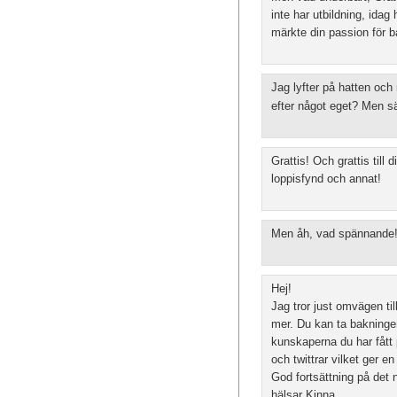
inte har utbildning, idag 
märkte din passion för 
Jag lyfter på hatten och
efter något eget? Men sä
Grattis! Och grattis till
loppisfynd och annat!
Men åh, vad spännande! B
Hej!
Jag tror just omvägen ti
mer. Du kan ta bakningen
kunskaperna du har fått 
och twittrar vilket ger e
God fortsättning på det n
hälsar Kinna