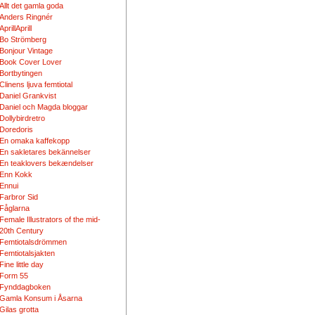
Allt det gamla goda
Anders Ringnér
AprillAprill
Bo Strömberg
Bonjour Vintage
Book Cover Lover
Bortbytingen
Clinens ljuva femtiotal
Daniel Grankvist
Daniel och Magda bloggar
Dollybirdretro
Doredoris
En omaka kaffekopp
En sakletares bekännelser
En teaklovers bekændelser
Enn Kokk
Ennui
Farbror Sid
Fåglarna
Female Illustrators of the mid-
20th Century
Femtiotalsdrömmen
Femtiotalsjakten
Fine little day
Form 55
Fynddagboken
Gamla Konsum i Åsarna
Gilas grotta