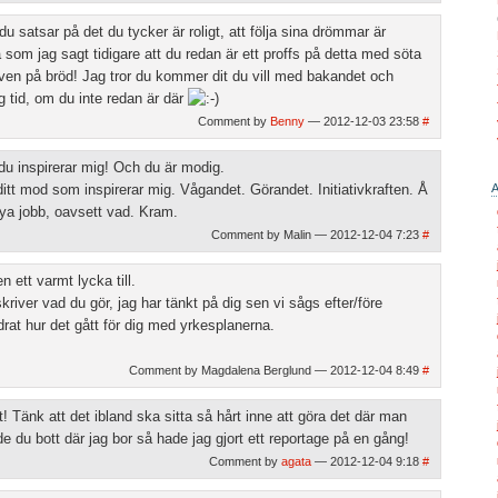
 du satsar på det du tycker är roligt, att följa sina drömmar är
 som jag sagt tidigare att du redan är ett proffs på detta med söta
även på bröd! Jag tror du kommer dit du vill med bakandet och
 tid, om du inte redan är där
Comment by
Benny
— 2012-12-03 23:58
#
du inspirerar mig! Och du är modig.
ditt mod som inspirerar mig. Vågandet. Görandet. Initiativkraften. Å
nya jobb, oavsett vad. Kram.
Comment by Malin — 2012-12-04 7:23
#
n ett varmt lycka till.
kriver vad du gör, jag har tänkt på dig sen vi sågs efter/före
drat hur det gått för dig med yrkesplanerna.
Comment by Magdalena Berglund — 2012-12-04 8:49
#
! Tänk att det ibland ska sitta så hårt inne att göra det där man
de du bott där jag bor så hade jag gjort ett reportage på en gång!
Comment by
agata
— 2012-12-04 9:18
#