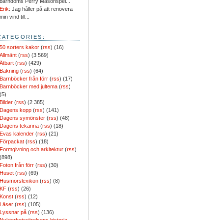
barndoms Perry Masonspel...
Erik
: Jag håller på att renovera
min vind till...
CATEGORIES:
50 sorters kakor
(
rss
) (16)
Allmänt
(
rss
) (3 569)
Ätbart
(
rss
) (429)
Bakning
(
rss
) (64)
Barnböcker från förr
(
rss
) (17)
Barnböcker med jultema
(
rss
)
(5)
Bilder
(
rss
) (2 385)
Dagens kopp
(
rss
) (141)
Dagens symönster
(
rss
) (48)
Dagens tekanna
(
rss
) (18)
Evas kalender
(
rss
) (21)
Förpackat
(
rss
) (18)
Formgivning och arkitektur
(
rss
)
(898)
Foton från förr
(
rss
) (30)
Huset
(
rss
) (69)
Husmorslexikon
(
rss
) (8)
KF
(
rss
) (26)
Konst
(
rss
) (12)
Läser
(
rss
) (105)
Lyssnar på
(
rss
) (136)