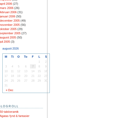
april 2006
(27)
mars 2006
(26)
februari 2006
(31)
januari 2006
(50)
december 2005
(49)
november 2005
(56)
oktober 2005
(29)
september 2005
(27)
augusti 2005
(50)
juli 2005
(3)
augusti 2026
M
Ti
O
To
F
L
S
1
2
3
4
5
6
7
8
9
10
11
12
13
14
15
16
17
18
19
20
21
22
23
24
25
26
27
28
29
30
31
« Dec
BLOGROLL
50-talskeramik
Agatas fynd & fantasier