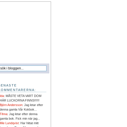
SENASTE
KOMMENTARERNA:
Ida
: MÅSTE VETA VART DOM
HÄR LUCKORNA FINNS!!!!!!
Björn Andersson
: Jag letar efter
denna gamla Vår Kokbok...
Tihna
: Jag letar efter denna
gamla bok. Fick min när jag...
Mie Lundqvist
: Har hittat mitt