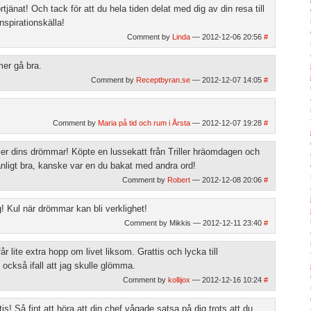
rtjänat! Och tack för att du hela tiden delat med dig av din resa till
nspirationskälla!
Comment by
Linda
— 2012-12-06 20:56
#
er gå bra.
Comment by
Receptbyran.se
— 2012-12-07 14:05
#
Comment by
Maria på tid och rum i Årsta
— 2012-12-07 19:28
#
föjer dins drömmar! Köpte en lussekatt från Triller hräomdagen och
ligt bra, kanske var en du bakat med andra ord!
Comment by
Robert
— 2012-12-08 20:06
#
! Kul när drömmar kan bli verklighet!
Comment by Mikkis — 2012-12-11 23:40
#
år lite extra hopp om livet liksom. Grattis och lycka till
 också ifall att jag skulle glömma.
Comment by
kollijox
— 2012-12-16 10:24
#
s! Så fint att höra att din chef vågade satsa på dig trots att du