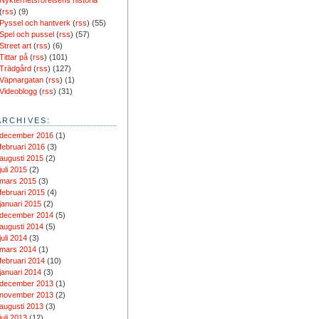
Nykterhetsrörelsens historia
(
rss
) (9)
Pyssel och hantverk
(
rss
) (55)
Spel och pussel
(
rss
) (57)
Street art
(
rss
) (6)
Tittar på
(
rss
) (101)
Trädgård
(
rss
) (127)
Väpnargatan
(
rss
) (1)
Videoblogg
(
rss
) (31)
ARCHIVES:
december 2016
(1)
februari 2016
(3)
augusti 2015
(2)
juli 2015
(2)
mars 2015
(3)
februari 2015
(4)
januari 2015
(2)
december 2014
(5)
augusti 2014
(5)
juli 2014
(3)
mars 2014
(1)
februari 2014
(10)
januari 2014
(3)
december 2013
(1)
november 2013
(2)
augusti 2013
(3)
juli 2013
(12)