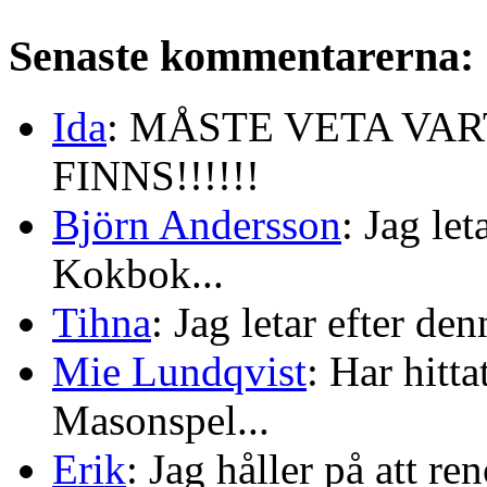
Senaste kommentarerna:
Ida
: MÅSTE VETA VA
FINNS!!!!!!
Björn Andersson
: Jag le
Kokbok...
Tihna
: Jag letar efter de
Mie Lundqvist
: Har hitt
Masonspel...
Erik
: Jag håller på att re