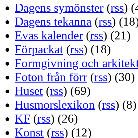
Dagens symönster
(
rss
) (
Dagens tekanna
(
rss
) (18
Evas kalender
(
rss
) (21)
Förpackat
(
rss
) (18)
Formgivning och arkitek
Foton från förr
(
rss
) (30)
Huset
(
rss
) (69)
Husmorslexikon
(
rss
) (8)
KF
(
rss
) (26)
Konst
(
rss
) (12)