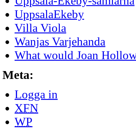
Uppsala-Ekeby-samlarna
UppsalaEkeby
Villa Viola
Wanjas Varjehanda
What would Joan Hollow
Meta:
Logga in
XFN
WP