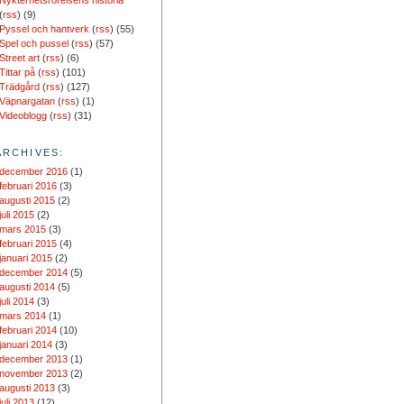
Nykterhetsrörelsens historia
(
rss
) (9)
Pyssel och hantverk
(
rss
) (55)
Spel och pussel
(
rss
) (57)
Street art
(
rss
) (6)
Tittar på
(
rss
) (101)
Trädgård
(
rss
) (127)
Väpnargatan
(
rss
) (1)
Videoblogg
(
rss
) (31)
ARCHIVES:
december 2016
(1)
februari 2016
(3)
augusti 2015
(2)
juli 2015
(2)
mars 2015
(3)
februari 2015
(4)
januari 2015
(2)
december 2014
(5)
augusti 2014
(5)
juli 2014
(3)
mars 2014
(1)
februari 2014
(10)
januari 2014
(3)
december 2013
(1)
november 2013
(2)
augusti 2013
(3)
juli 2013
(12)