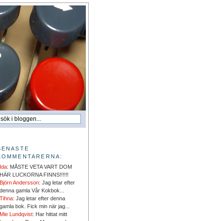
SENASTE
KOMMENTARERNA:
Ida
: MÅSTE VETA VART DOM
HÄR LUCKORNA FINNS!!!!!!
Björn Andersson
: Jag letar efter
denna gamla Vår Kokbok...
Tihna
: Jag letar efter denna
gamla bok. Fick min när jag...
Mie Lundqvist
: Har hittat mitt