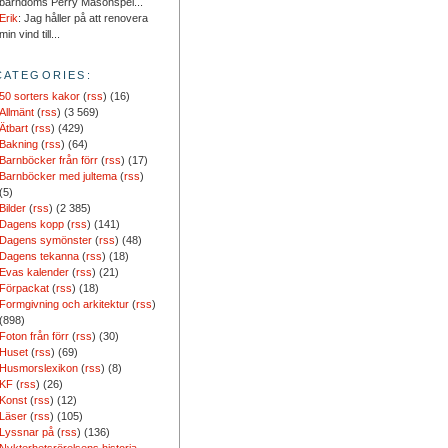
barndoms Perry Masonspel...
Erik
: Jag håller på att renovera
min vind till...
CATEGORIES:
50 sorters kakor
(
rss
) (16)
Allmänt
(
rss
) (3 569)
Ätbart
(
rss
) (429)
Bakning
(
rss
) (64)
Barnböcker från förr
(
rss
) (17)
Barnböcker med jultema
(
rss
)
(5)
Bilder
(
rss
) (2 385)
Dagens kopp
(
rss
) (141)
Dagens symönster
(
rss
) (48)
Dagens tekanna
(
rss
) (18)
Evas kalender
(
rss
) (21)
Förpackat
(
rss
) (18)
Formgivning och arkitektur
(
rss
)
(898)
Foton från förr
(
rss
) (30)
Huset
(
rss
) (69)
Husmorslexikon
(
rss
) (8)
KF
(
rss
) (26)
Konst
(
rss
) (12)
Läser
(
rss
) (105)
Lyssnar på
(
rss
) (136)