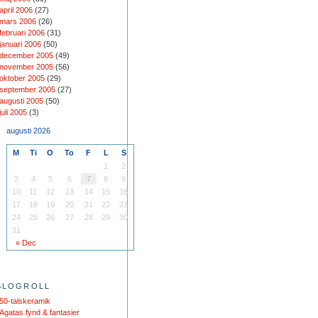
april 2006
(27)
mars 2006
(26)
februari 2006
(31)
januari 2006
(50)
december 2005
(49)
november 2005
(56)
oktober 2005
(29)
september 2005
(27)
augusti 2005
(50)
juli 2005
(3)
augusti 2026
M
Ti
O
To
F
L
S
1
2
3
4
5
6
7
8
9
10
11
12
13
14
15
16
17
18
19
20
21
22
23
24
25
26
27
28
29
30
31
« Dec
BLOGROLL
50-talskeramik
Agatas fynd & fantasier