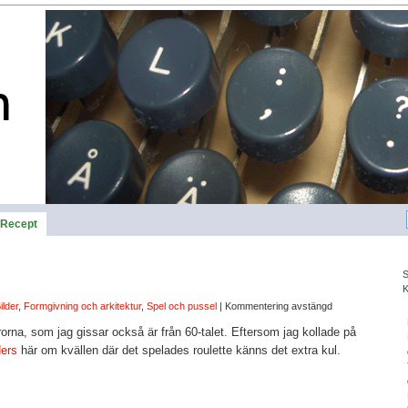
Recept
ilder
,
Formgivning och arkitektur
,
Spel och pussel
|
Kommentering avstängd
rorna, som jag gissar också är från 60-talet. Eftersom jag kollade på
ers
här om kvällen där det spelades roulette känns det extra kul.