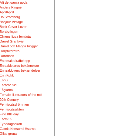
Allt det gamla goda
Anders Ringnér
AprillAprill
Bo Strömberg
Bonjour Vintage
Book Cover Lover
Bortbytingen
Clinens ljuva femtiotal
Daniel Grankvist
Daniel och Magda bloggar
Dollybirdretro
Doredoris
En omaka kaffekopp
En sakletares bekännelser
En teaklovers bekændelser
Enn Kokk
Ennui
Farbror Sid
Fåglarna
Female Illustrators of the mid-
20th Century
Femtiotalsdrömmen
Femtiotalsjakten
Fine little day
Form 55
Fynddagboken
Gamla Konsum i Åsarna
Gilas grotta