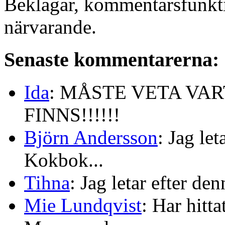
Beklagar, kommentarsfunkti
närvarande.
Senaste kommentarerna:
Ida
: MÅSTE VETA VA
FINNS!!!!!!
Björn Andersson
: Jag le
Kokbok...
Tihna
: Jag letar efter de
Mie Lundqvist
: Har hitt