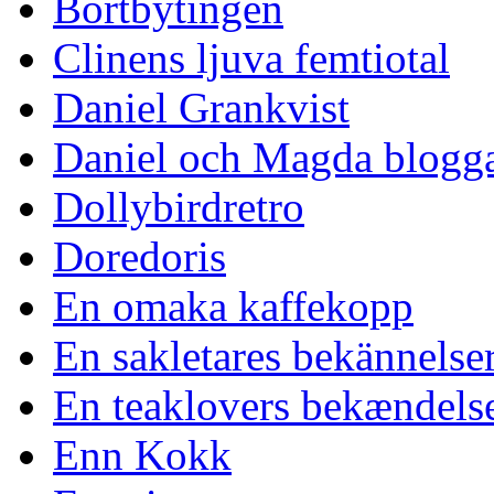
Bortbytingen
Clinens ljuva femtiotal
Daniel Grankvist
Daniel och Magda blogg
Dollybirdretro
Doredoris
En omaka kaffekopp
En sakletares bekännelse
En teaklovers bekændels
Enn Kokk