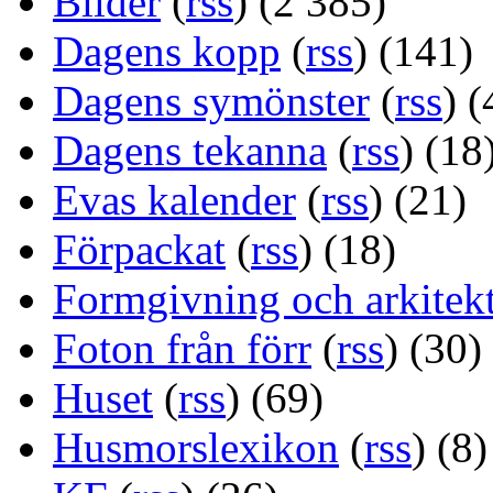
Bilder
(
rss
) (2 385)
Dagens kopp
(
rss
) (141)
Dagens symönster
(
rss
) (
Dagens tekanna
(
rss
) (18
Evas kalender
(
rss
) (21)
Förpackat
(
rss
) (18)
Formgivning och arkitek
Foton från förr
(
rss
) (30)
Huset
(
rss
) (69)
Husmorslexikon
(
rss
) (8)