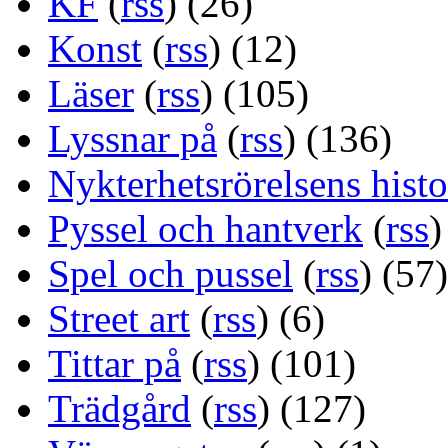
KF
(
rss
) (26)
Konst
(
rss
) (12)
Läser
(
rss
) (105)
Lyssnar på
(
rss
) (136)
Nykterhetsrörelsens histo
Pyssel och hantverk
(
rss
)
Spel och pussel
(
rss
) (57)
Street art
(
rss
) (6)
Tittar på
(
rss
) (101)
Trädgård
(
rss
) (127)