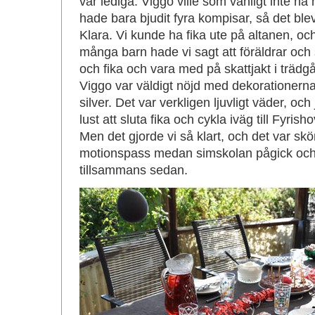
var lediga. Viggo ville som vanligt inte ha 
hade bara bjudit fyra kompisar, så det bl
Klara. Vi kunde ha fika ute på altanen, oc
många barn hade vi sagt att föräldrar 
och fika och vara med på skattjakt i trädg
Viggo var väldigt nöjd med dekorationerna i 
silver. Det var verkligen ljuvligt väder, oc
lust att sluta fika och cykla iväg till Fyri
Men det gjorde vi så klart, och det var skö
motionspass medan simskolan pågick och r
tillsammans sedan.