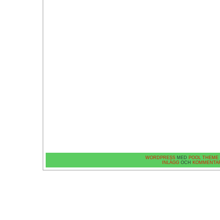
WORDPRESS
MED
POOL THEME
INLÄGG
OCH
KOMMENTA