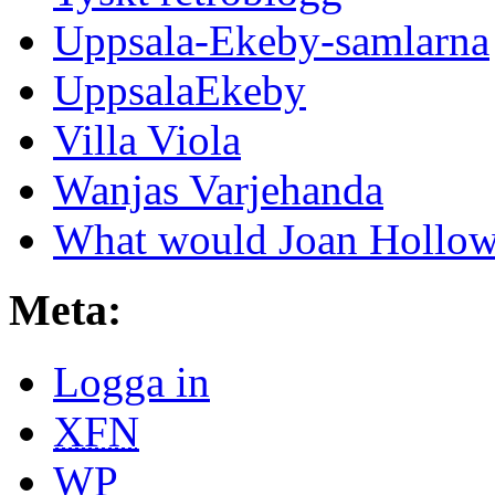
Uppsala-Ekeby-samlarna
UppsalaEkeby
Villa Viola
Wanjas Varjehanda
What would Joan Hollow
Meta:
Logga in
XFN
WP