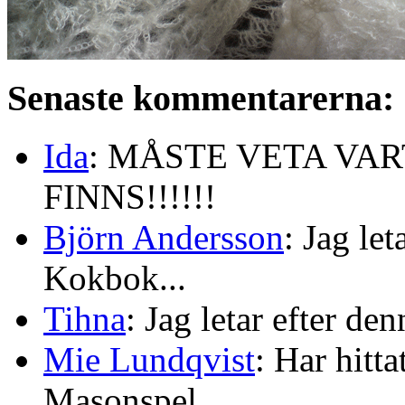
Senaste kommentarerna:
Ida
: MÅSTE VETA VA
FINNS!!!!!!
Björn Andersson
: Jag le
Kokbok...
Tihna
: Jag letar efter de
Mie Lundqvist
: Har hitt
Masonspel...