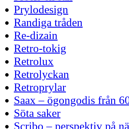
Prylodesign
Randiga tråden
Re-dizain
Retro-tokig
Retrolux
Retrolyckan
Retroprylar
Saax – ögongodis från 60
Söta saker
Scribo – perspektiv på n