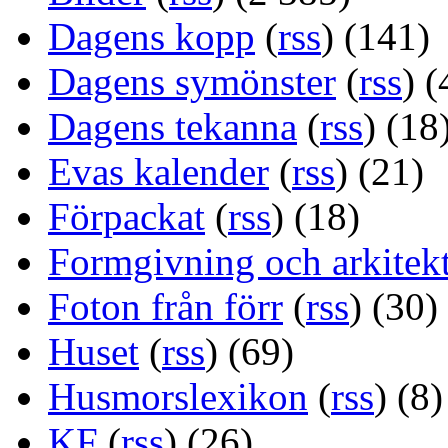
Dagens kopp
(
rss
) (141)
Dagens symönster
(
rss
) (
Dagens tekanna
(
rss
) (18
Evas kalender
(
rss
) (21)
Förpackat
(
rss
) (18)
Formgivning och arkitek
Foton från förr
(
rss
) (30)
Huset
(
rss
) (69)
Husmorslexikon
(
rss
) (8)
KF
(
rss
) (26)