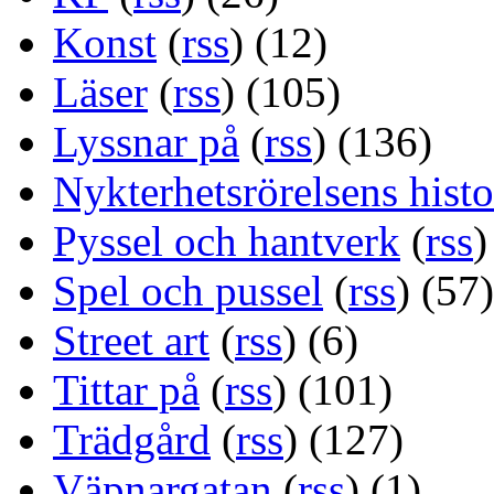
Konst
(
rss
) (12)
Läser
(
rss
) (105)
Lyssnar på
(
rss
) (136)
Nykterhetsrörelsens histo
Pyssel och hantverk
(
rss
)
Spel och pussel
(
rss
) (57)
Street art
(
rss
) (6)
Tittar på
(
rss
) (101)
Trädgård
(
rss
) (127)
Väpnargatan
(
rss
) (1)