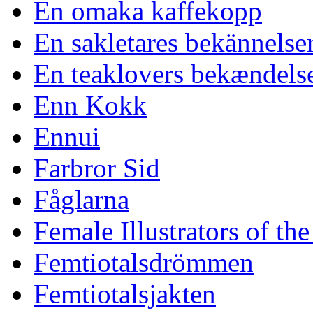
En omaka kaffekopp
En sakletares bekännelse
En teaklovers bekændels
Enn Kokk
Ennui
Farbror Sid
Fåglarna
Female Illustrators of th
Femtiotalsdrömmen
Femtiotalsjakten