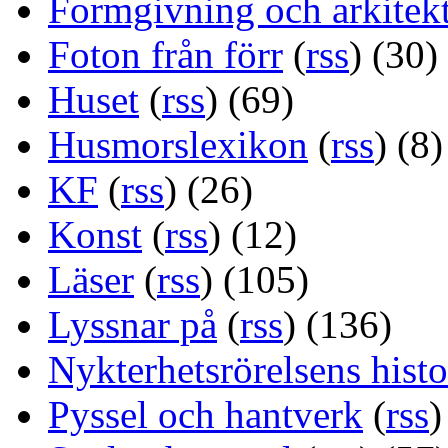
Formgivning och arkitek
Foton från förr
(
rss
) (30)
Huset
(
rss
) (69)
Husmorslexikon
(
rss
) (8)
KF
(
rss
) (26)
Konst
(
rss
) (12)
Läser
(
rss
) (105)
Lyssnar på
(
rss
) (136)
Nykterhetsrörelsens histo
Pyssel och hantverk
(
rss
)