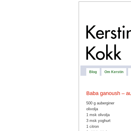
Blog
Om Kerstin
Baba ganoush – au
500 g auberginer
olivolja
1 msk olivolja
3 msk yoghurt
1 citron