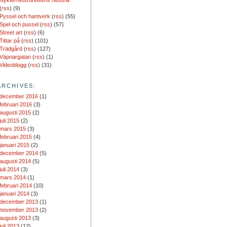
Nykterhetsrörelsens historia
(
rss
) (9)
Pyssel och hantverk
(
rss
) (55)
Spel och pussel
(
rss
) (57)
Street art
(
rss
) (6)
Tittar på
(
rss
) (101)
Trädgård
(
rss
) (127)
Väpnargatan
(
rss
) (1)
Videoblogg
(
rss
) (31)
ARCHIVES:
december 2016
(1)
februari 2016
(3)
augusti 2015
(2)
juli 2015
(2)
mars 2015
(3)
februari 2015
(4)
januari 2015
(2)
december 2014
(5)
augusti 2014
(5)
juli 2014
(3)
mars 2014
(1)
februari 2014
(10)
januari 2014
(3)
december 2013
(1)
november 2013
(2)
augusti 2013
(3)
juli 2013
(12)