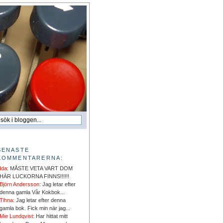
SENASTE
KOMMENTARERNA:
Ida
: MÅSTE VETA VART DOM
HÄR LUCKORNA FINNS!!!!!!
Björn Andersson
: Jag letar efter
denna gamla Vår Kokbok...
Tihna
: Jag letar efter denna
gamla bok. Fick min när jag...
Mie Lundqvist
: Har hittat mitt