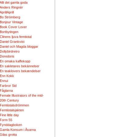
Allt det gamla goda
Anders Ringnér
AprillAprill
Bo Strömberg
Bonjour Vintage
Book Cover Lover
Bortbytingen
Clinens ljuva femtiotal
Daniel Grankvist
Daniel och Magda bloggar
Dollybirdretro
Doredoris
En omaka kaffekopp
En sakletares bekännelser
En teaklovers bekændelser
Enn Kokk
Ennui
Farbror Sid
Fåglarna
Female Illustrators of the mid-
20th Century
Femtiotalsdrömmen
Femtiotalsjakten
Fine little day
Form 55
Fynddagboken
Gamla Konsum i Åsarna
Gilas grotta