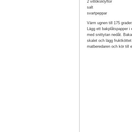
2 vitlöksklyftor
salt
svartpeppar
Värm ugnen till 175 grader
Lägg ett bakplåtspapper i e
med snittytan nedåt. Baka m
skalet och lägg fruktköttet
matberedaren och kör till 