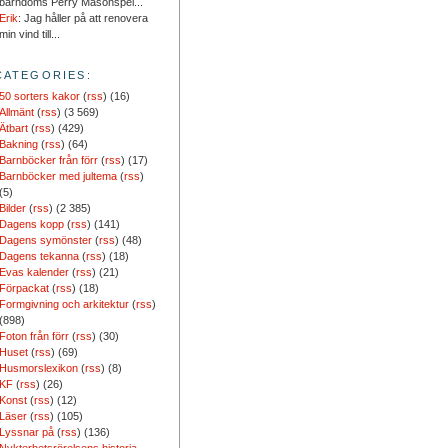
barndoms Perry Masonspel...
Erik
: Jag håller på att renovera
min vind till...
CATEGORIES:
50 sorters kakor
(
rss
) (16)
Allmänt
(
rss
) (3 569)
Ätbart
(
rss
) (429)
Bakning
(
rss
) (64)
Barnböcker från förr
(
rss
) (17)
Barnböcker med jultema
(
rss
)
(5)
Bilder
(
rss
) (2 385)
Dagens kopp
(
rss
) (141)
Dagens symönster
(
rss
) (48)
Dagens tekanna
(
rss
) (18)
Evas kalender
(
rss
) (21)
Förpackat
(
rss
) (18)
Formgivning och arkitektur
(
rss
)
(898)
Foton från förr
(
rss
) (30)
Huset
(
rss
) (69)
Husmorslexikon
(
rss
) (8)
KF
(
rss
) (26)
Konst
(
rss
) (12)
Läser
(
rss
) (105)
Lyssnar på
(
rss
) (136)