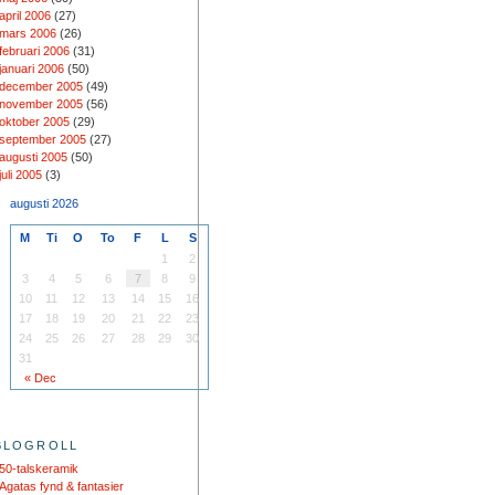
april 2006
(27)
mars 2006
(26)
februari 2006
(31)
januari 2006
(50)
december 2005
(49)
november 2005
(56)
oktober 2005
(29)
september 2005
(27)
augusti 2005
(50)
juli 2005
(3)
augusti 2026
M
Ti
O
To
F
L
S
1
2
3
4
5
6
7
8
9
10
11
12
13
14
15
16
17
18
19
20
21
22
23
24
25
26
27
28
29
30
31
« Dec
BLOGROLL
50-talskeramik
Agatas fynd & fantasier