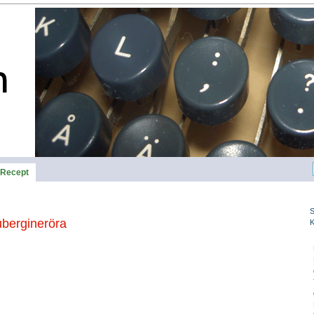
Recept
bergineröra