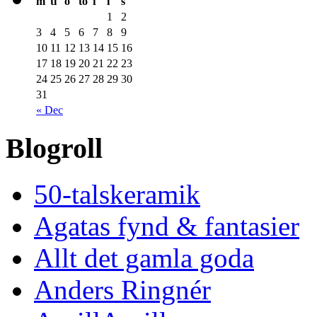
m
ti
o
to
f
l
s
1
2
3
4
5
6
7
8
9
10
11
12
13
14
15
16
17
18
19
20
21
22
23
24
25
26
27
28
29
30
31
« Dec
Blogroll
50-talskeramik
Agatas fynd & fantasier
Allt det gamla goda
Anders Ringnér