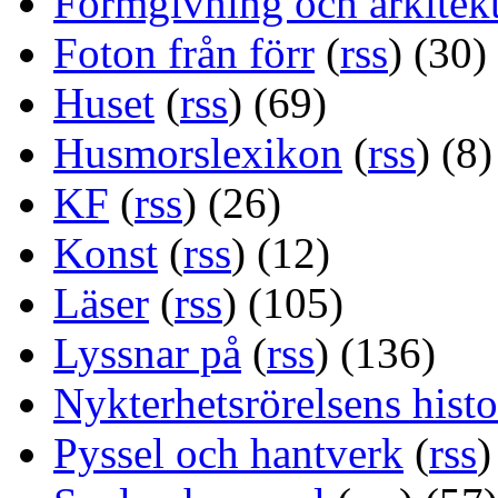
Formgivning och arkitek
Foton från förr
(
rss
) (30)
Huset
(
rss
) (69)
Husmorslexikon
(
rss
) (8)
KF
(
rss
) (26)
Konst
(
rss
) (12)
Läser
(
rss
) (105)
Lyssnar på
(
rss
) (136)
Nykterhetsrörelsens histo
Pyssel och hantverk
(
rss
)