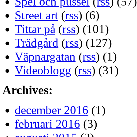
Spel och pussel
(
rss
) (57)
Street art
(
rss
) (6)
Tittar på
(
rss
) (101)
Trädgård
(
rss
) (127)
Väpnargatan
(
rss
) (1)
Videoblogg
(
rss
) (31)
Archives:
december 2016
(1)
februari 2016
(3)