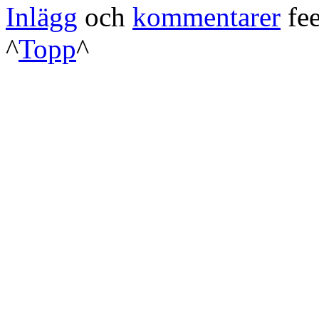
Inlägg
och
kommentarer
fee
^
Topp
^