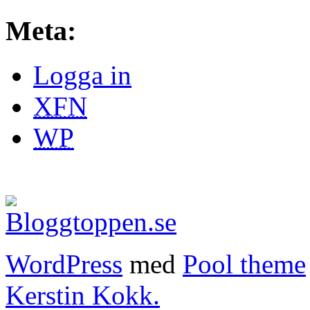
Meta:
Logga in
XFN
WP
WordPress
med
Pool theme
Kerstin Kokk.