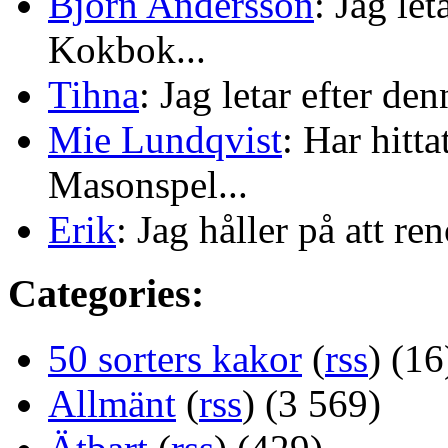
Björn Andersson
: Jag le
Kokbok...
Tihna
: Jag letar efter de
Mie Lundqvist
: Har hitt
Masonspel...
Erik
: Jag håller på att re
Categories:
50 sorters kakor
(
rss
) (16
Allmänt
(
rss
) (3 569)