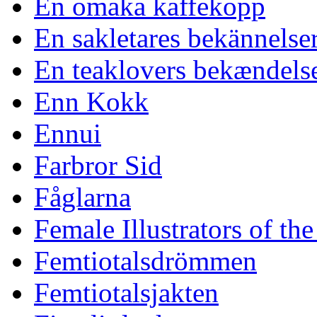
En omaka kaffekopp
En sakletares bekännelse
En teaklovers bekændels
Enn Kokk
Ennui
Farbror Sid
Fåglarna
Female Illustrators of th
Femtiotalsdrömmen
Femtiotalsjakten